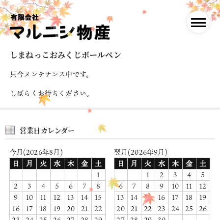
しまねっこおみくじボールペン
只今メンテナンス中です。
しばらくお待ちください。
営業日カレンダー
今月(2026年8月)
翌月(2026年9月)
日
月
火
水
木
金
土
日
月
火
水
木
金
土
1
1
2
3
4
5
2
3
4
5
6
7
8
6
7
8
9
10
11
12
9
10
11
12
13
14
15
13
14
15
16
17
18
19
16
17
18
19
20
21
22
20
21
22
23
24
25
26
23
24
25
26
27
28
29
27
28
29
30