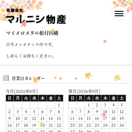
マイメロメタル根付因幡
只今メンテナンス中です。
しばらくお待ちください。
営業日カレンダー
今月(2026年8月)
翌月(2026年9月)
日
月
火
水
木
金
土
日
月
火
水
木
金
土
1
1
2
3
4
5
2
3
4
5
6
7
8
6
7
8
9
10
11
12
9
10
11
12
13
14
15
13
14
15
16
17
18
19
16
17
18
19
20
21
22
20
21
22
23
24
25
26
23
24
25
26
27
28
29
27
28
29
30