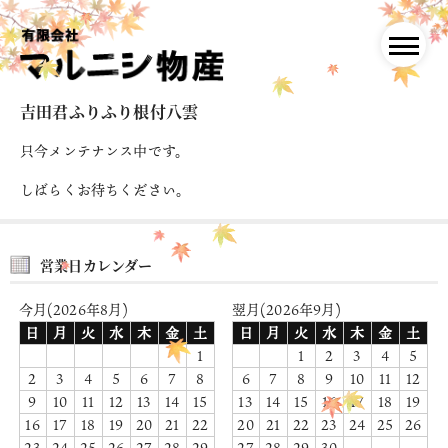
吉田君ふりふり根付八雲
只今メンテナンス中です。
しばらくお待ちください。
営業日カレンダー
今月(2026年8月)
翌月(2026年9月)
日
月
火
水
木
金
土
日
月
火
水
木
金
土
1
1
2
3
4
5
2
3
4
5
6
7
8
6
7
8
9
10
11
12
9
10
11
12
13
14
15
13
14
15
16
17
18
19
16
17
18
19
20
21
22
20
21
22
23
24
25
26
23
24
25
26
27
28
29
27
28
29
30