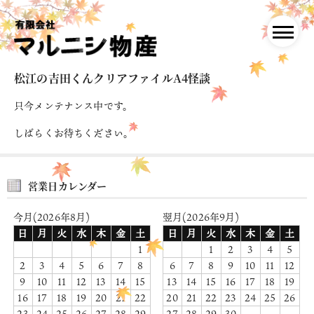
松江の吉田くんクリアファイルA4怪談
只今メンテナンス中です。
しばらくお待ちください。
営業日カレンダー
今月(2026年8月)
翌月(2026年9月)
日
月
火
水
木
金
土
日
月
火
水
木
金
土
1
1
2
3
4
5
2
3
4
5
6
7
8
6
7
8
9
10
11
12
9
10
11
12
13
14
15
13
14
15
16
17
18
19
16
17
18
19
20
21
22
20
21
22
23
24
25
26
23
24
25
26
27
28
29
27
28
29
30