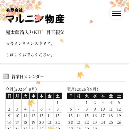
鬼太郎笛入りKH 目玉親父
只今メンテナンス中です。
しばらくお待ちください。
営業日カレンダー
今月(2026年8月)
翌月(2026年9月)
日
月
火
水
木
金
土
日
月
火
水
木
金
土
1
1
2
3
4
5
2
3
4
5
6
7
8
6
7
8
9
10
11
12
9
10
11
12
13
14
15
13
14
15
16
17
18
19
16
17
18
19
20
21
22
20
21
22
23
24
25
26
23
24
25
26
27
28
29
27
28
29
30